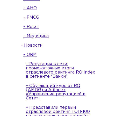
– АНО
– FMCG
– Retail
– Медицина
– Новости
– ORM
– Репутация в сети:
промежуточные итоги
отраслевого рейтинга RQ Index
в сегменте “Банки”
– Обучающий курс от RQ
(AMDG) и AdIndex
«Управление репутацией в
Сети»!
– Представили первый
отраслевой рейтинг ТОП-100
по управлению репутацией в