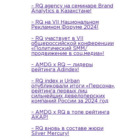
– RQ agency на семинаре Brand
Analytics в Казахстане!
– RQ на VII Национальном
Рекламном Форуме 2024!
– RQ участвует в VII
общероссийской конференции
«Политический SMM/
продвижение в соц.медиа»!
– AMDG x RQ — лидеры
рейтинга Adindex!
– RQ index и Urban
опубликовали итоги «Персона»,
рейтинга первых лиц
сильнейших девелоперских
компаний России за 2024 год
– AMDG x RQ в топе рейтинга
АКАР!
– RQ вновь в составе жюри
Silver Mercury!