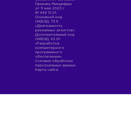
Приказу Минцифры
от 11 мая 2023 г.
№ 449 12.01.
Основной код
ОКВЭД: 73.11
«Деятельность
рекламных агентств».
Дополнительный код
ОКВЭД: 62.01
«Разработка
компьютерного
программного
обеспечения».
Условия обработки
персональных данных
Карта сайта