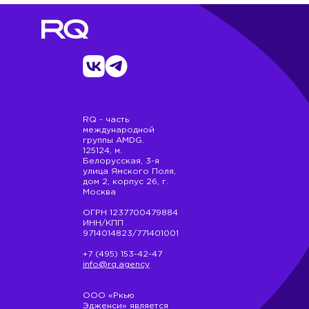
RQ - часть
международной
группы AMDG.
125124, м.
Белорусская, 3-я
улица Ямского Поля,
дом 2, корпус 26, г.
Москва
ОГРН 1237700479884
ИНН/КПП
9714014823/771401001
+7 (495) 153-42-47
info@rq.agency
ООО «Ркью
Эдженси» является