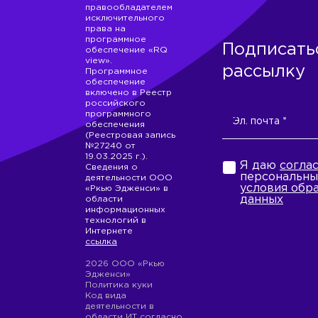
правообладателем
исключительного
права на
программное
Подписать
обеспечение «RQ
view».
рассылку
Программное
обеспечение
включено в Реестр
российского
программного
обеспечения
(Реестровая запись
№27240 от
19.03.2025 г.).
Я даю
согла
Сведения о
персональны
деятельности ООО
условия обр
«Ркью Эдженси» в
данных
области
информационных
технологий в
Интернете
ссылка
2026 ООО «Ркью
Эдженси»
Политика куки
Код вида
деятельности в
области ИТ согласно