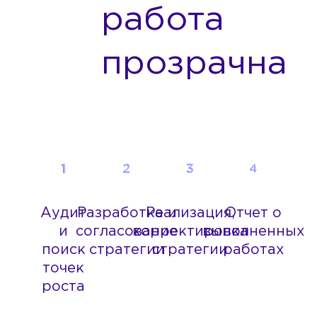
работа
прозрачна
Аудит
Разработка и
Реализация,
Отчет о
и
согласование
корректировка
выполненных
поиск
стратегии
стратегии
работах
точек
роста