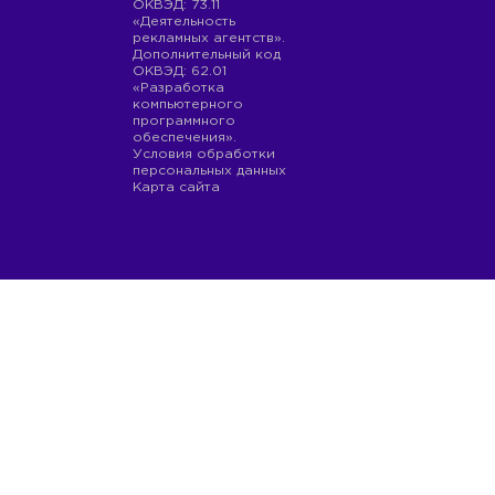
ОКВЭД: 73.11
«Деятельность
рекламных агентств».
Дополнительный код
ОКВЭД: 62.01
«Разработка
компьютерного
программного
обеспечения».
Условия обработки
персональных данных
Карта сайта