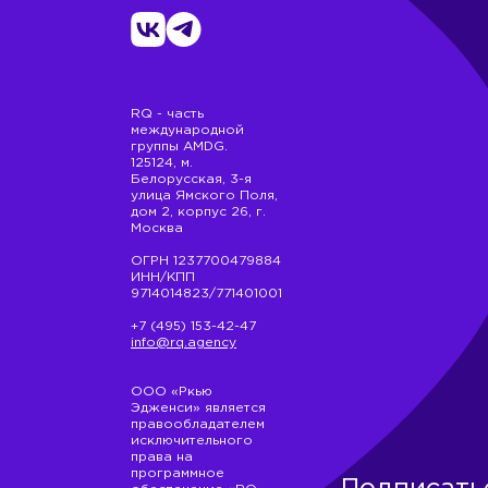
RQ - часть
международной
группы AMDG.
125124, м.
Белорусская, 3-я
улица Ямского Поля,
дом 2, корпус 26, г.
Москва
ОГРН 1237700479884
ИНН/КПП
9714014823/771401001
+7 (495) 153-42-47
info@rq.agency
ООО «Ркью
Эдженси» является
правообладателем
исключительного
права на
программное