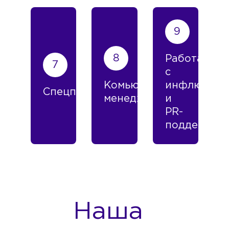
Работа
с
Комьюнити-
инфлюенсе
Спецпроекты
менеджмент
и
PR-
поддержка
Наша