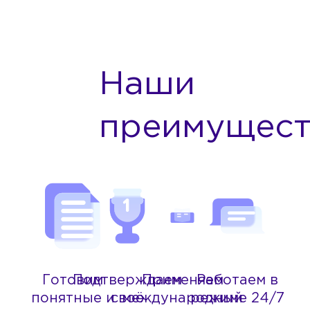
Наши
преимущест
Готовим
Подтверждаем
Применяем
Работаем в
понятные и
своё
международный
режиме 24/7