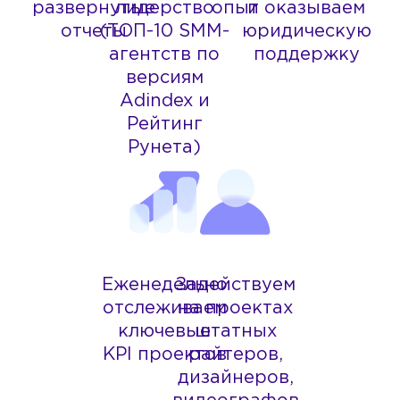
развернутые
лидерство
опыт
и оказываем
отчеты
(ТОП-10 SMM-
юридическую
агентств по
поддержку
версиям
Adindex и
Рейтинг
Рунета)
Еженедельно
Задействуем
отслеживаем
на проектах
ключевые
штатных
KPI проектов
райтеров,
дизайнеров,