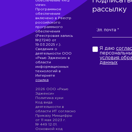
Подписать
обеспечение «RQ
view».
рассылку
Программное
обеспечение
включено в Реестр
российского
программного
обеспечения
(Реестровая запись
№27240 от
19.03.2025 г.).
Я даю
согла
Сведения о
персональны
деятельности ООО
условия обр
«Ркью Эдженси» в
данных
области
информационных
технологий в
Интернете
ссылка
2026 ООО «Ркью
Эдженси»
Политика куки
Код вида
деятельности в
области ИТ согласно
Приказу Минцифры
от 11 мая 2023 г.
№ 449 12.01.
Основной код