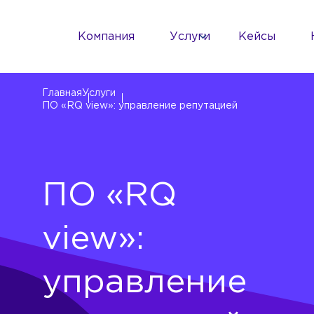
Компания
Услуги
Кейсы
Главная
Услуги
ПО «RQ view»: управление репутацией
ПО «RQ
view»:
управление