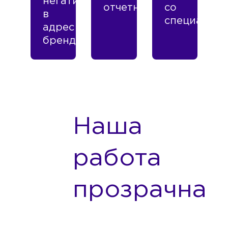
негатив
отчетность
со
в
специалист
адрес
бренда
Наша
работа
прозрачна