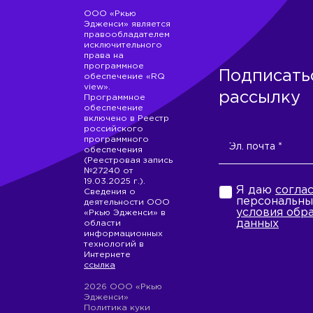
ООО «Ркью
Эдженси» является
правообладателем
исключительного
права на
программное
Подписать
обеспечение «RQ
view».
рассылку
Программное
обеспечение
включено в Реестр
российского
программного
обеспечения
(Реестровая запись
№27240 от
19.03.2025 г.).
Я даю
согла
Сведения о
персональны
деятельности ООО
условия обр
«Ркью Эдженси» в
данных
области
информационных
технологий в
Интернете
ссылка
2026 ООО «Ркью
Эдженси»
Политика куки