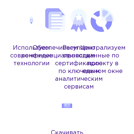
Используем
Обеспечиваем
Регулярно
Централизуем
современные
конфиденциальность
проходим
данные по
технологии
сертификацию
проекту в
по ключевым
едином окне
аналитическим
сервисам
Скачивать