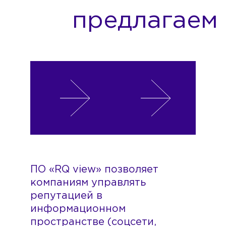
предлагаем
ПО
Цели
Функциональные
Стоимость
Документация
«RQ
сервиса
характеристики
view»
SaaS-
решения
ПО «RQ view» позволяет
компаниям управлять
репутацией в
информационном
пространстве (соцсети,