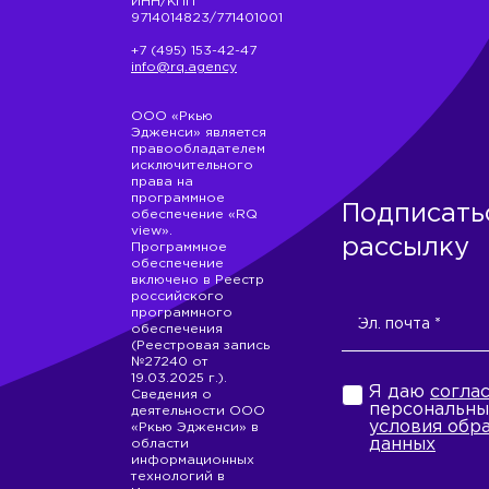
ИНН/КПП
9714014823/771401001
+7 (495) 153-42-47
info@rq.agency
ООО «Ркью
Эдженси» является
правообладателем
исключительного
права на
программное
Подписать
обеспечение «RQ
view».
рассылку
Программное
обеспечение
включено в Реестр
российского
программного
обеспечения
(Реестровая запись
№27240 от
19.03.2025 г.).
Я даю
согла
Сведения о
персональны
деятельности ООО
условия обр
«Ркью Эдженси» в
данных
области
информационных
технологий в