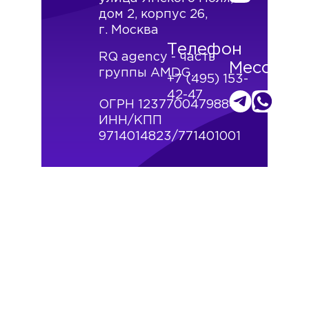
дом 2, корпус 26,
г. Москва
Телефон
RQ agency - часть
Мессенд
группы
AMDG
.
+7 (495) 153-
42-47
ОГРН 1237700479884
ИНН/КПП
9714014823/771401001