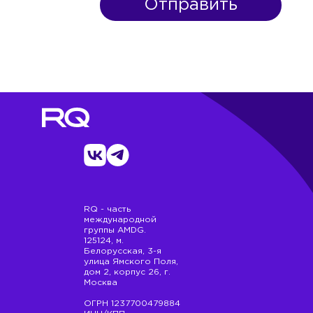
RQ - часть
международной
группы AMDG.
125124, м.
Белорусская, 3-я
улица Ямского Поля,
дом 2, корпус 26, г.
Москва
ОГРН 1237700479884