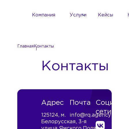
Компания
Услуги
Кейсы
Главная
Контакты
Контакты
Адрес
Почта
Социаль
сети
125124, м.
info@rq.agency
Белорусская, 3-я
улица Ямского Поля,