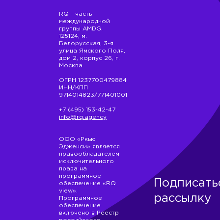
RQ - часть
международной
группы AMDG.
125124, м.
Белорусская, 3-я
улица Ямского Поля,
дом 2, корпус 26, г.
Москва
ОГРН 1237700479884
ИНН/КПП
9714014823/771401001
+7 (495) 153-42-47
info@rq.agency
ООО «Ркью
Эдженси» является
правообладателем
исключительного
права на
программное
Подписать
обеспечение «RQ
view».
рассылку
Программное
обеспечение
включено в Реестр