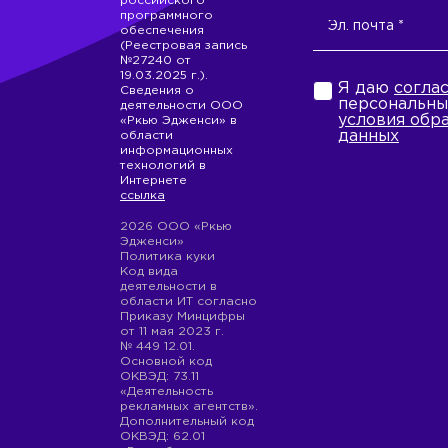
российского
программного
обеспечения
(Реестровая запись
№27240 от
19.03.2025 г.).
Я даю
согла
Сведения о
персональны
деятельности ООО
условия обр
«Ркью Эдженси» в
данных
области
информационных
технологий в
Интернете
ссылка
2026 ООО «Ркью
Эдженси»
Политика куки
Код вида
деятельности в
области ИТ согласно
Приказу Минцифры
от 11 мая 2023 г.
№ 449 12.01.
Основной код
ОКВЭД: 73.11
«Деятельность
рекламных агентств».
Дополнительный код
ОКВЭД: 62.01