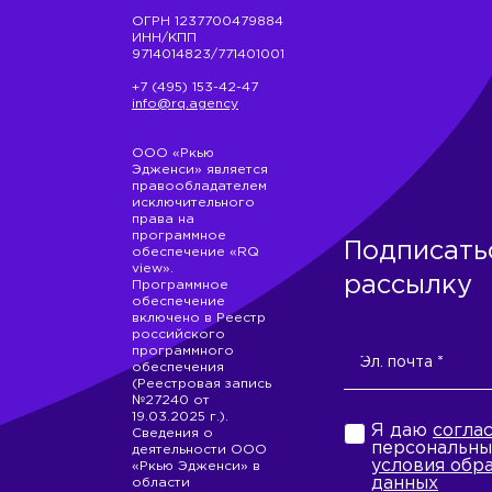
ОГРН 1237700479884
ИНН/КПП
9714014823/771401001
+7 (495) 153-42-47
info@rq.agency
ООО «Ркью
Эдженси» является
правообладателем
исключительного
права на
программное
Подписать
обеспечение «RQ
view».
рассылку
Программное
обеспечение
включено в Реестр
российского
программного
обеспечения
(Реестровая запись
№27240 от
19.03.2025 г.).
Я даю
согла
Сведения о
персональны
деятельности ООО
условия обр
«Ркью Эдженси» в
данных
области