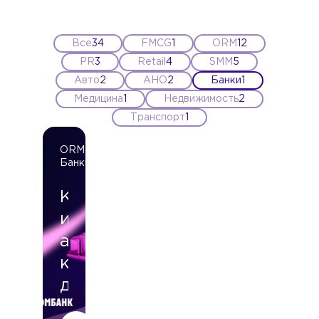
Все
34
FMCG
1
ORM
12
PR
3
Retail
4
SMM
5
Авто
2
АНО
2
Банки
1
Медицина
1
Недвижимость
2
Транспорт
1
ORM
Банки
Как
использовать
аналитику
конкурентов
для
улучшения