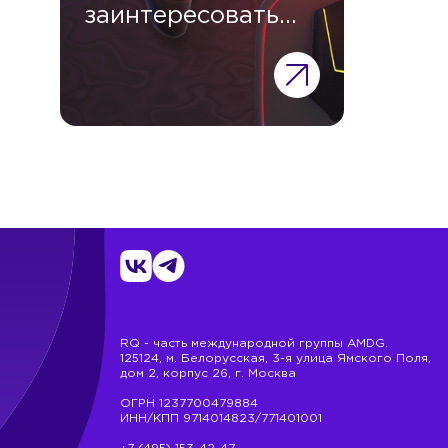
заинтересовать
геймеров?
RQ - часть международной группы AMDG.
125124, м. Белорусская, 3-я улица Ямского Поля,
дом 2, корпус 26, г. Москва
ОГРН 1237700479884
ИНН/КПП 9714014823/771401001