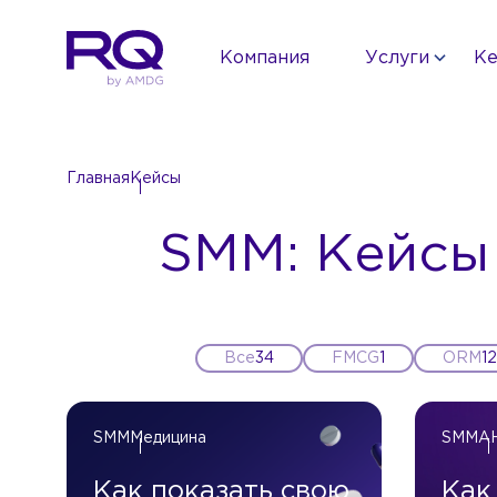
Компания
Услуги
К
Главная
Кейсы
SMM: Кейсы
Все
34
FMCG
1
ORM
12
SMM
Медицина
SMM
А
Как показать свою
Как