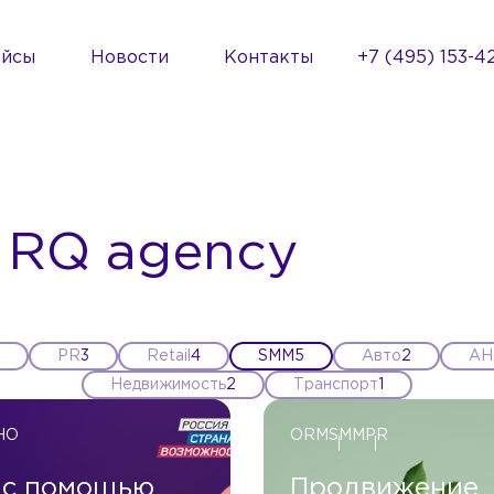
ейсы
Новости
Контакты
+7 (495) 153-4
 RQ agency
PR
3
Retail
4
SMM
5
Авто
2
АН
Недвижимость
2
Транспорт
1
НО
ORM
SMM
PR
 с помощью
Продвижение