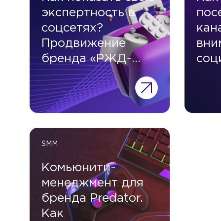
экспертность в
пос
соцсетях?
кан
Продвижение
вни
бренда «РЖД-
соц
Медицина»
про
SMM
Комьюнити-
менеджмент для
бренда Predator.
Как