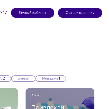
2-47
Личный кабинет
Оставить заявку
О
2
Банки
1
Медицина
1
SMM
Привлекли