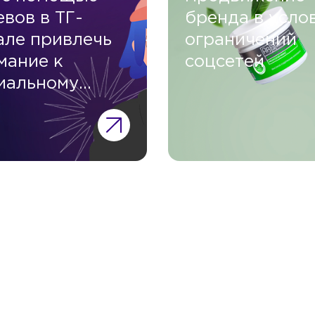
евов в ТГ-
бренда в усло
але привлечь
ограничений
мание к
соцсетей
иальному
екту?