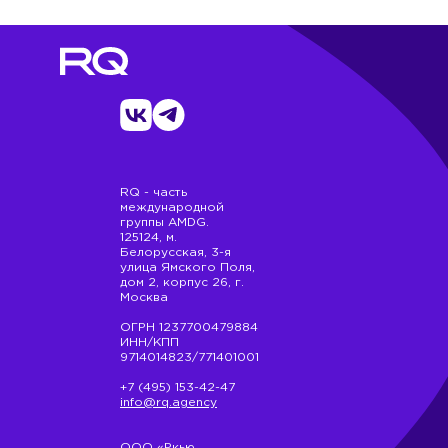
RQ - часть
международной
группы AMDG.
125124, м.
Белорусская, 3-я
улица Ямского Поля,
дом 2, корпус 26, г.
Москва
ОГРН 1237700479884
ИНН/КПП
9714014823/771401001
+7 (495) 153-42-47
info@rq.agency
ООО «Ркью