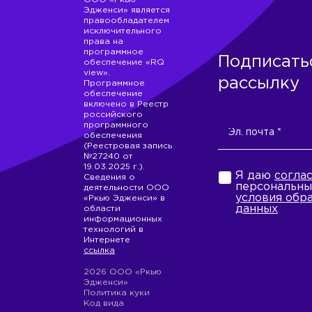
Эдженси» является
правообладателем
исключительного
права на
программное
Подписать
обеспечение «RQ
view».
рассылку
Программное
обеспечение
включено в Реестр
российского
программного
обеспечения
(Реестровая запись
№27240 от
19.03.2025 г.).
Я даю
согла
Сведения о
персональны
деятельности ООО
условия обр
«Ркью Эдженси» в
данных
области
информационных
технологий в
Интернете
ссылка
2026 ООО «Ркью
Эдженси»
Политика куки
Код вида