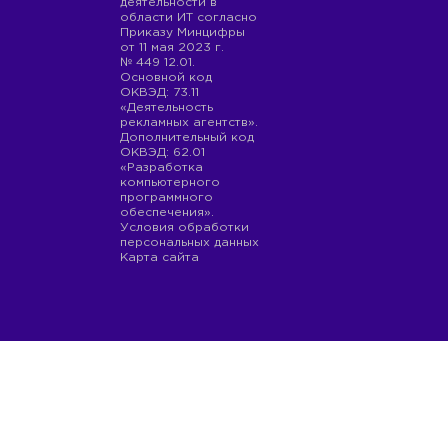
деятельности в
области ИТ согласно
Приказу Минцифры
от 11 мая 2023 г.
№ 449 12.01.
Основной код
ОКВЭД: 73.11
«Деятельность
рекламных агентств».
Дополнительный код
ОКВЭД: 62.01
«Разработка
компьютерного
программного
обеспечения».
Условия обработки
персональных данных
Карта сайта