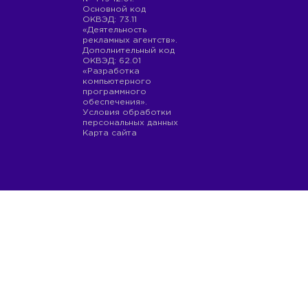
Основной код
ОКВЭД: 73.11
«Деятельность
рекламных агентств».
Дополнительный код
ОКВЭД: 62.01
«Разработка
компьютерного
программного
обеспечения».
Условия обработки
персональных данных
Карта сайта