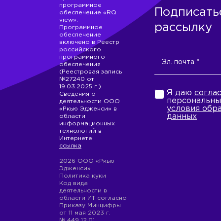
программное
Подписать
обеспечение «RQ
view».
рассылку
Программное
обеспечение
включено в Реестр
российского
программного
обеспечения
(Реестровая запись
№27240 от
19.03.2025 г.).
Я даю
согла
Сведения о
персональны
деятельности ООО
условия обр
«Ркью Эдженси» в
данных
области
информационных
технологий в
Интернете
ссылка
2026 ООО «Ркью
Эдженси»
Политика куки
Код вида
деятельности в
области ИТ согласно
Приказу Минцифры
от 11 мая 2023 г.
№ 449 12.01.