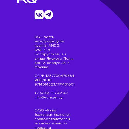
RQ - часть
международной
группы AMDG.
125124, м.
Белорусская, 3-я
улица Ямского Поля,
дом 2, корпус 26, г.
Москва
ОГРН 1237700479884
ИНН/КПП
9714014823/771401001
+7 (495) 153-42-47
info@rq.agency
ООО «Ркью
Эдженси» является
правообладателем
исключительного
права на