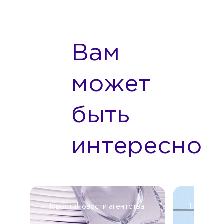
Вам
может
быть
интересно
Новости
Новости агентства
Новости
Н