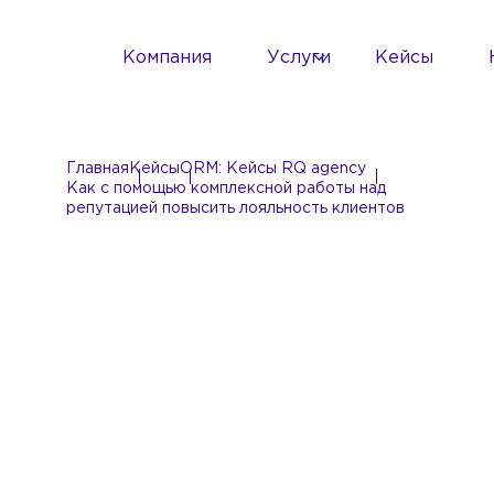
Компания
Услуги
Кейсы
Главная
Кейсы
ORM: Кейсы RQ agency
Как с помощью комплексной работы над
репутацией повысить лояльность клиентов
Как с помощью
комплексной
работы над
репутацией