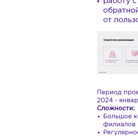
работу с
обратно
от польз
Период прое
2024 - янва
Сложности:
Большое к
филиалов
Регулярно