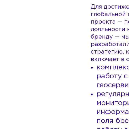
Для достиж
глобальной 
проекта — 
лояльности 
бренду — м
разработал
стратегию, 
включает в с
комплек
работу с
геосерви
регуляр
монитор
информа
поля бре