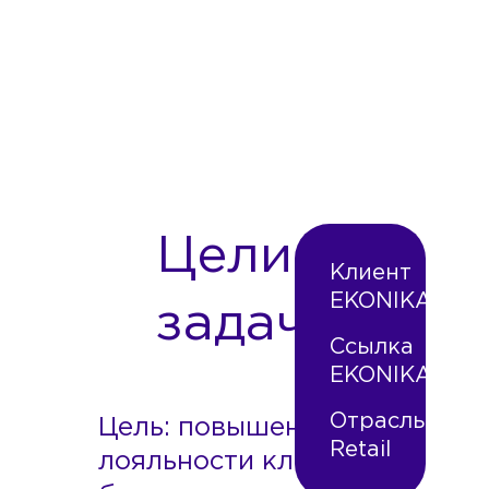
повысить
лояльность
клиентов
Цели и
Клиент
EKONIKA
задачи
Ссылка
EKONIKA
Отрасль
Цель: повышение
Retail
лояльности клиентов к