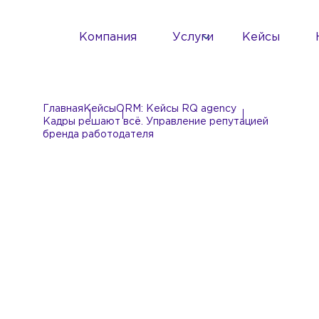
Компания
Услуги
Кейсы
Главная
Кейсы
ORM: Кейсы RQ agency
Кадры решают всё. Управление репутацией
бренда работодателя
Кадры решают всё.
Управление
репутацией бренда
работодателя