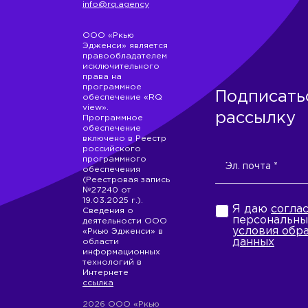
info@rq.agency
ООО «Ркью
Эдженси» является
правообладателем
исключительного
права на
программное
Подписать
обеспечение «RQ
view».
рассылку
Программное
обеспечение
включено в Реестр
российского
программного
обеспечения
(Реестровая запись
№27240 от
19.03.2025 г.).
Я даю
согла
Сведения о
персональны
деятельности ООО
условия обр
«Ркью Эдженси» в
данных
области
информационных
технологий в
Интернете
ссылка
2026 ООО «Ркью