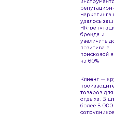
инструмент
репутацион
маркетинга 
удалось защ
HR-репутац
бренда и
увеличить д
позитива в
поисковой 
на 60%.
Клиент — к
производит
товаров для
отдыха. В ш
более 8 000
сотрудников