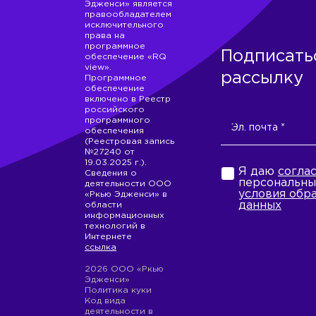
Эдженси» является
правообладателем
исключительного
права на
программное
Подписать
обеспечение «RQ
view».
рассылку
Программное
обеспечение
включено в Реестр
российского
программного
обеспечения
(Реестровая запись
№27240 от
19.03.2025 г.).
Я даю
согла
Сведения о
персональны
деятельности ООО
условия обр
«Ркью Эдженси» в
данных
области
информационных
технологий в
Интернете
ссылка
2026 ООО «Ркью
Эдженси»
Политика куки
Код вида
деятельности в