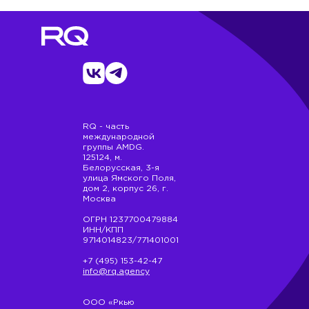
RQ - часть
международной
группы AMDG.
125124, м.
Белорусская, 3-я
улица Ямского Поля,
дом 2, корпус 26, г.
Москва
ОГРН 1237700479884
ИНН/КПП
9714014823/771401001
+7 (495) 153-42-47
info@rq.agency
ООО «Ркью