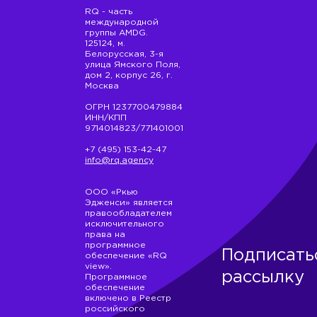
RQ - часть
международной
группы AMDG.
125124, м.
Белорусская, 3-я
улица Ямского Поля,
дом 2, корпус 26, г.
Москва
ОГРН 1237700479884
ИНН/КПП
9714014823/771401001
+7 (495) 153-42-47
info@rq.agency
ООО «Ркью
Эдженси» является
правообладателем
исключительного
права на
программное
Подписать
обеспечение «RQ
view».
рассылку
Программное
обеспечение
включено в Реестр
российского