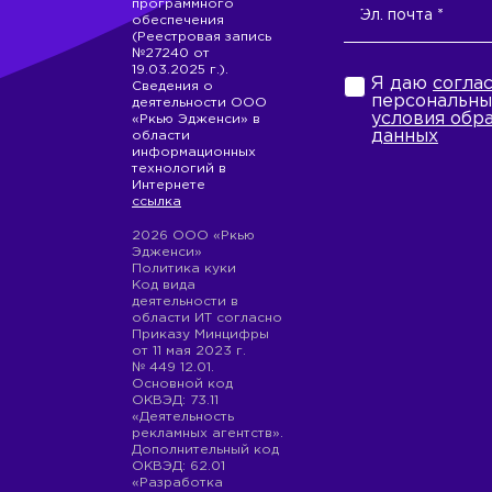
программного
обеспечения
(Реестровая запись
№27240 от
19.03.2025 г.).
Я даю
согла
Сведения о
персональны
деятельности ООО
условия обр
«Ркью Эдженси» в
данных
области
информационных
технологий в
Интернете
ссылка
2026 ООО «Ркью
Эдженси»
Политика куки
Код вида
деятельности в
области ИТ согласно
Приказу Минцифры
от 11 мая 2023 г.
№ 449 12.01.
Основной код
ОКВЭД: 73.11
«Деятельность
рекламных агентств».
Дополнительный код
ОКВЭД: 62.01
«Разработка